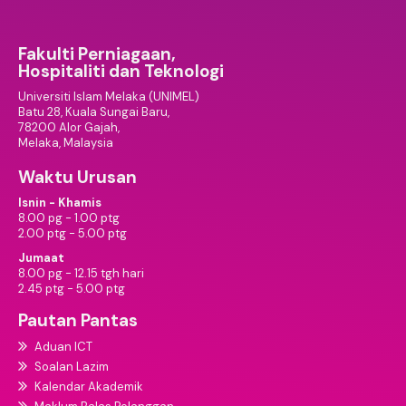
Fakulti Perniagaan,
Hospitaliti dan Teknologi
Universiti Islam Melaka (UNIMEL)
Batu 28, Kuala Sungai Baru,
78200 Alor Gajah,
Melaka, Malaysia
Waktu Urusan
Isnin - Khamis
8.00 pg - 1.00 ptg
2.00 ptg - 5.00 ptg
Jumaat
8.00 pg - 12.15 tgh hari
2.45 ptg - 5.00 ptg
Pautan Pantas
Aduan ICT
Soalan Lazim
Kalendar Akademik