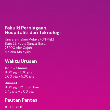
Fakulti Perniagaan,
Hospitaliti dan Teknologi
Universiti Islam Melaka (UNIMEL)
Batu 28, Kuala Sungai Baru,
78200 Alor Gajah,
Melaka, Malaysia
Waktu Urusan
Isnin - Khamis
8.00 pg - 1.00 ptg
2.00 ptg - 5.00 ptg
Jumaat
8.00 pg - 12.15 tgh hari
2.45 ptg - 5.00 ptg
Pautan Pantas
Aduan ICT